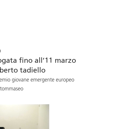
9
ogata fino all’11 marzo
berto tadiello
 premio giovane emergente europeo
o tommaseo