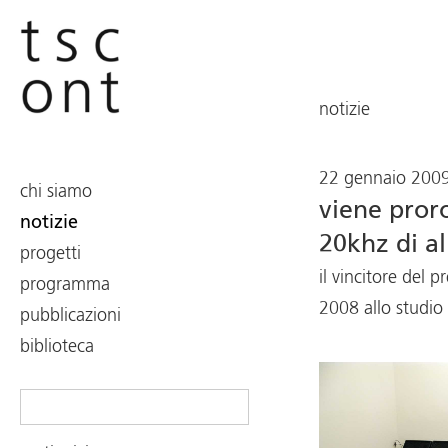
notizie
22 gennaio 200
chi siamo
viene pror
notizie
20khz di al
progetti
il vincitore del
programma
2008 allo studi
pubblicazioni
biblioteca
Search
for: