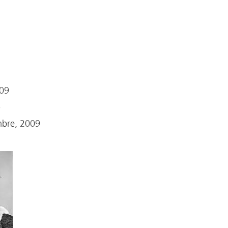
09
o
mbre, 2009