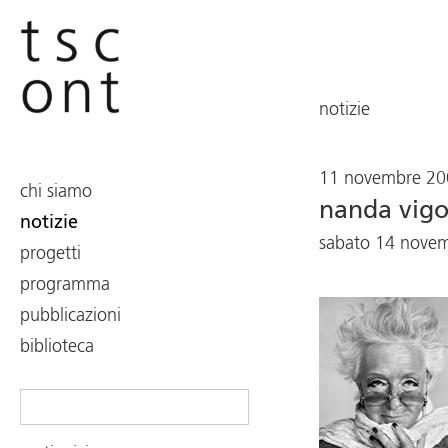
notizie
11 novembre 20
chi siamo
nanda vig
notizie
sabato 14 nove
progetti
programma
pubblicazioni
biblioteca
Search
for: