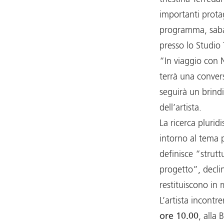
importanti protag
programma, sab
presso lo Studio
“In viaggio con 
terrà una convers
seguirà un brind
dell’artista.
La ricerca plurid
intorno al tema pr
definisce “strutt
progetto”, declin
restituiscono in
L’artista incontr
ore 10.00
, alla 