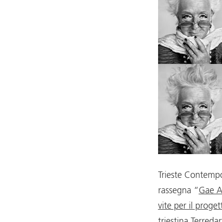
Trieste Contempor
rassegna “
Gae A
vite per il proget
triestina Terredar