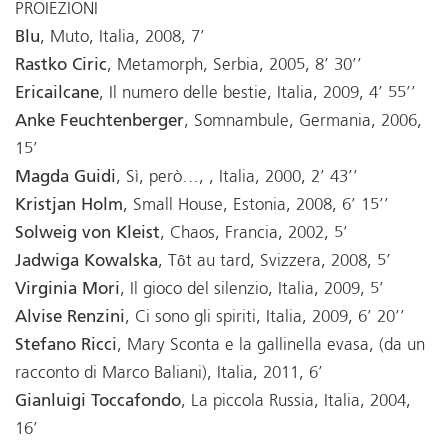
PROIEZIONI
Blu
, Muto, Italia, 2008, 7’
Rastko Ciric
, Metamorph, Serbia, 2005, 8’ 30’’
Ericailcane
, Il numero delle bestie, Italia, 2009, 4’ 55’’
Anke Feuchtenberger
, Somnambule, Germania, 2006,
15’
Magda Guidi
, Sì, però…, , Italia, 2000, 2’ 43’’
Kristjan Holm
, Small House, Estonia, 2008, 6’ 15’’
Solweig von Kleist
, Chaos, Francia, 2002, 5’
Jadwiga Kowalska
, Tȏt au tard, Svizzera, 2008, 5’
Virginia Mori
, Il gioco del silenzio, Italia, 2009, 5’
Alvise Renzini
, Ci sono gli spiriti, Italia, 2009, 6’ 20’’
Stefano Ricci
, Mary Sconta e la gallinella evasa, (da un
racconto di Marco Baliani), Italia, 2011, 6’
Gianluigi Toccafondo
, La piccola Russia, Italia, 2004,
16’