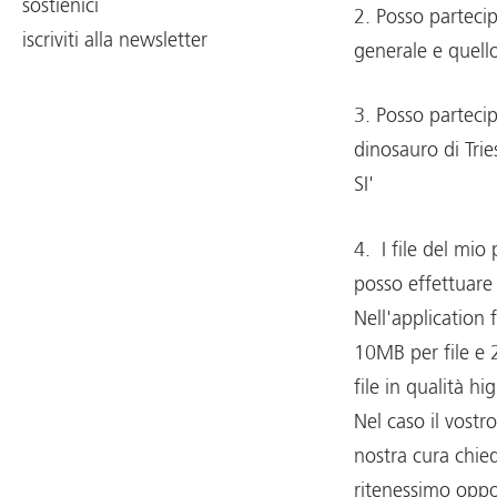
sostienici
2. Posso partecip
iscriviti alla newsletter
generale e quello
3. Posso partecip
dinosauro di Trie
SI'
4. I file del mi
posso effettuare
Nell'application 
10MB per file e 2
file in qualità h
Nel caso il vostr
nostra cura chied
ritenessimo opp