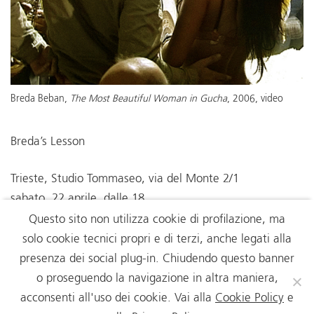
Breda Beban,
The Most Beautiful Woman in Gucha
, 2006, video
Breda’s Lesson
Trieste, Studio Tommaseo, via del Monte 2/1
sabato, 22 aprile, dalle 18
a cura di Ana Čavić e Dubravka Cherubini
Questo sito non utilizza cookie di profilazione, ma
interventi di Ana Čavić, Miha Colner, Mario Flecha, Fiora
solo cookie tecnici propri e di terzi, anche legati alla
Gandolfi, Martina Munivrana, Marko Sosič, Janka
presenza dei social plug-in. Chiudendo questo banner
Vukmir.
leggi di più
o proseguendo la navigazione in altra maniera,
acconsenti all'uso dei cookie. Vai alla
Cookie Policy
e