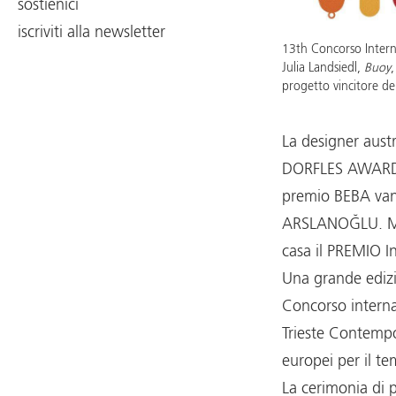
sostienici
iscriviti alla newsletter
13th Concorso Intern
Julia Landsiedl,
Buoy
progetto vincitore de
La designer aust
DORFLES AWARD. 
premio BEBA van
ARSLANOĞLU. MI
casa il PREMIO I
Una grande edizi
Concorso internaz
Trieste Contempo
europei per il 
La cerimonia di 