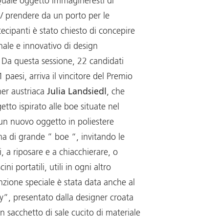
uale oggetto immagineresti di
 / prendere da un porto per le
tecipanti è stato chiesto di concepire
nale e innovativo di design
Da questa sessione, 22 candidati
 paesi, arriva il vincitore del Premio
ner austriaca
Julia Landsiedl
, che
tto ispirato alle boe situate nel
 un nuovo oggetto in poliestere
rma di grande ” boe “, invitando le
, a riposare e a chiacchierare, o
ini portatili, utili in ogni altro
zione speciale è stata data anche al
y”, presentato dalla designer croata
un sacchetto di sale cucito di materiale