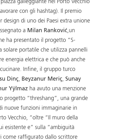
 piazza galleggiante nel Porto Vecchio
lavorare con gli hashtag). Il premio
or design di uno dei Paesi extra unione
assegnato a
Milan Ranković
,un
he ha presentato il progetto “S-
 solare portatile che utilizza pannelli
re energia elettrica e che può anche
cucinare. Infine, il gruppo turco
su Dinç
,
Beyzanur Meriç
,
Sunay
nur Yýlmaz
ha avuto una menzione
loro progetto “threshang”, una grande
i nuove funzioni immaginarie in
orto Vecchio, “oltre “Il muro della
ui esistente e” sulla “ambiguità
 come raffigurato dallo scrittore