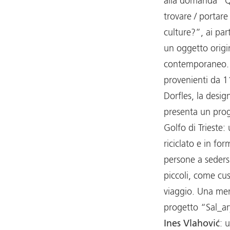
alla domanda “Q
trovare / portare
culture?”, ai par
un oggetto origi
contemporaneo. 
provenienti da 11
Dorfles, la desig
presenta un proge
Golfo di Trieste:
riciclato e in fo
persone a sedersi
piccoli, come cusc
viaggio. Una men
progetto “Sal_ar
Ines Vlahović
: 