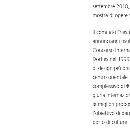
settembre 2018, 
mostra di opere f
Il comitato Trie
annunciare i risu
Concorso Interna
Dorfles nel 1999 
di design più ori
centro orientale
complessivo di € 
giuria internazi
le migliori prop
l’obiettivo di da
porto di culture.