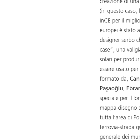
creazione di una
(in questo caso, 
inCE per il migli
europei è stato 
designer serbo c
case”, una valigia
solari per produr
essere usato per 
formato da,
Can
Paşaoğlu
,
Ebra
speciale per il 
mappa-disegno d
tutta l’area di P
ferrovia-strada q
generale dei muri