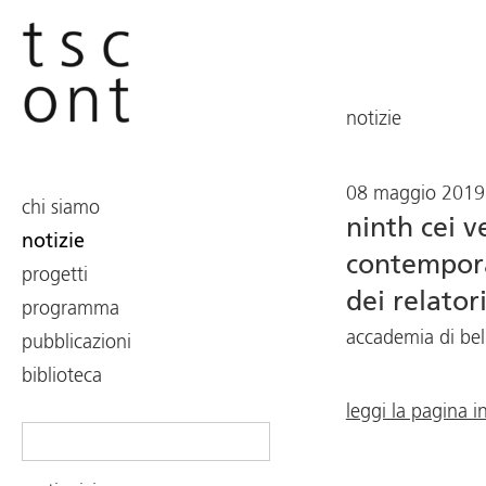
notizie
08 maggio 2019
chi siamo
ninth cei v
notizie
contemporar
progetti
dei relator
programma
accademia di bell
pubblicazioni
biblioteca
leggi la pagina i
Search
for: