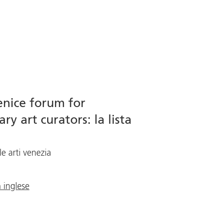
enice forum for
y art curators: la lista
i
e arti venezia
n inglese