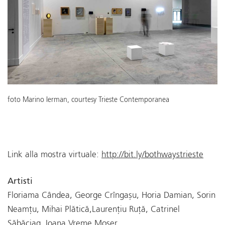
foto Marino Ierman, courtesy Trieste Contemporanea
Link alla mostra virtuale:
http://bit.ly/bothwaystrieste
Artisti
Floriama Cândea, George Crîngașu, Horia Damian, Sorin
Neamțu, Mihai Plătică,Laurențiu Ruță, Catrinel
Săbăciag, Ioana Vreme Moser.