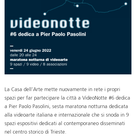
La Casa dell’Arte mette nuovamente in rete i propri
spazi per far partecipare la città a VideoNotte #6 dedica
a Pier Paolo Pasolini, sesta maratona notturna dedicata
alla videoarte italiana e internazionale che si snoda in 9
spazi espositivi dedicati al contemporaneo disseminati
nel centro storico di Trieste.