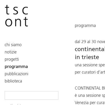
programma
dal 29 al 30 no
chi siamo
continenta
notizie
in trieste
progetti
una sessione spe
programma
per curatori d'a
pubblicazioni
biblioteca
CONTINENTAL BR
Search
è una sessione sp
for:
Venezia per cura