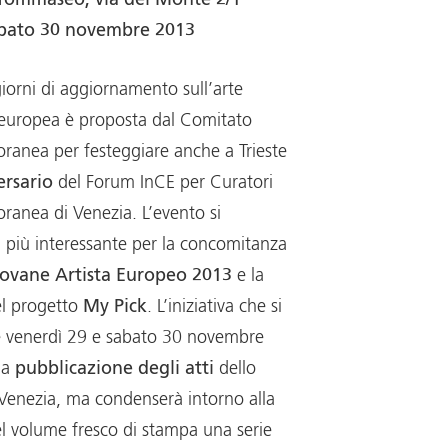
 Tommaseo, via del Monte 2/1
abato 30 novembre 2013
orni di aggiornamento sull’arte
uropea è proposta dal Comitato
ranea per festeggiare anche a Trieste
ersario
del Forum InCE per Curatori
anea di Venezia. L’evento si
 più interessante per la concomitanza
ovane Artista Europeo 2013
e la
el progetto
My Pick
. L’iniziativa che si
te venerdì 29 e sabato 30 novembre
la
pubblicazione degli atti
dello
Venezia, ma condenserà intorno alla
l volume fresco di stampa una serie