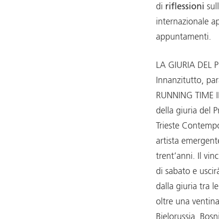
di
riflessioni
sul
internazionale ap
appuntamenti.
LA GIURIA DEL 
Innanzitutto, par
RUNNING TIME IN 
della giuria del
Trieste Contemp
artista emergente
trent’anni. Il vi
di sabato e uscirà
dalla giuria tra 
oltre una ventina
Bielorussia, Bosn