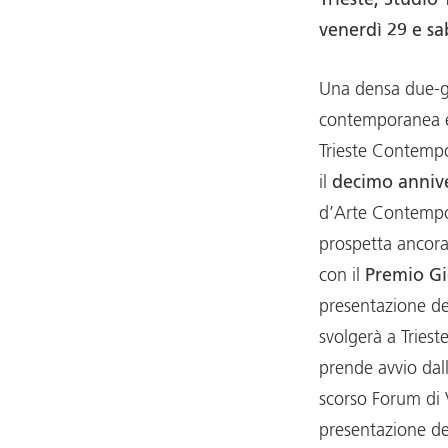
Trieste, Studio
venerdì 29 e s
Una densa due-gi
contemporanea e
Trieste Contempo
il
decimo anniv
d’Arte Contempor
prospetta ancora
con il
Premio Gi
presentazione d
svolgerà a Tries
prende avvio dal
scorso Forum di 
presentazione de