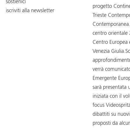
sostienici
progetto Contine
iscriviti alla newsletter
Trieste Contempo
Contemporanea. D
centro orientale 
Centro Europea e
Venezia Giulia.So
approfondimento d
verrà comunicato
Emergente Europ
sarà presentata u
iniziata con il v
focus Videospritz
dibattiti su nuovi
proposti da alcun