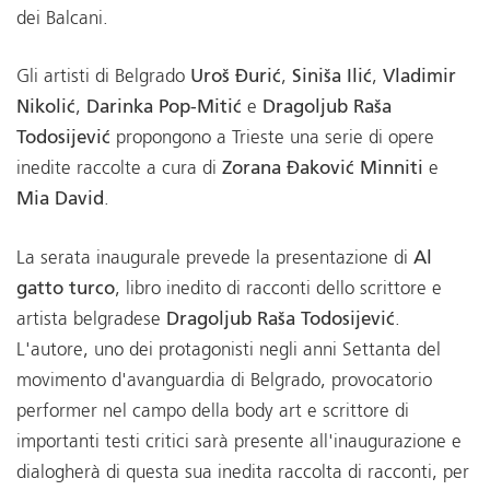
dei Balcani.
Gli artisti di Belgrado
Uroš Đurić
,
Siniša Ilić
,
Vladimir
Nikolić
,
Darinka Pop-Mitić
e
Dragoljub Raša
Todosijević
propongono a Trieste una serie di opere
inedite raccolte a cura di
Zorana Đaković Minniti
e
Mia David
.
La serata inaugurale prevede la presentazione di
Al
gatto turco
, libro inedito di racconti dello scrittore e
artista belgradese
Dragoljub Raša Todosijević
.
L'autore, uno dei protagonisti negli anni Settanta del
movimento d'avanguardia di Belgrado, provocatorio
performer nel campo della body art e scrittore di
importanti testi critici sarà presente all'inaugurazione e
dialogherà di questa sua inedita raccolta di racconti, per