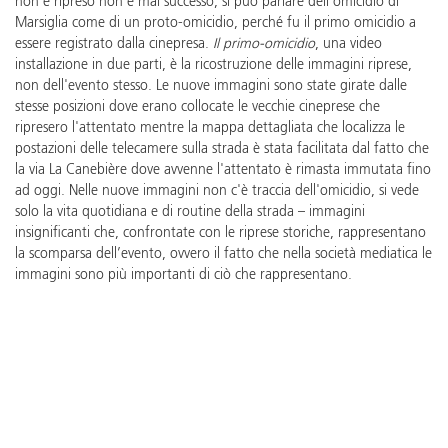
non è ripreso non è mai successo, si può parlare dell'omicidio di
Marsiglia come di un proto-omicidio, perché fu il primo omicidio a
essere registrato dalla cinepresa.
Il primo-omicidio
, una video
installazione in due parti, è la ricostruzione delle immagini riprese,
non dell'evento stesso. Le nuove immagini sono state girate dalle
stesse posizioni dove erano collocate le vecchie cineprese che
ripresero l'attentato mentre la mappa dettagliata che localizza le
postazioni delle telecamere sulla strada è stata facilitata dal fatto che
la via La Canebière dove avvenne l'attentato è rimasta immutata fino
ad oggi. Nelle nuove immagini non c'è traccia dell'omicidio, si vede
solo la vita quotidiana e di routine della strada – immagini
insignificanti che, confrontate con le riprese storiche, rappresentano
la scomparsa dell’evento, ovvero il fatto che nella società mediatica le
immagini sono più importanti di ciò che rappresentano.