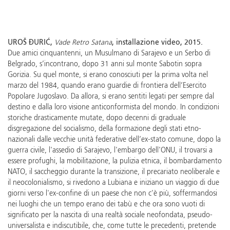
UROŠ ĐURIĆ,
Vade Retro Satana
, installazione video, 2015.
Due amici cinquantenni, un Musulmano di Sarajevo e un Serbo di
Belgrado, s’incontrano, dopo 31 anni sul monte Sabotin sopra
Gorizia. Su quel monte, si erano conosciuti per la prima volta nel
marzo del 1984, quando erano guardie di frontiera dell’Esercito
Popolare Jugoslavo. Da allora, si erano sentiti legati per sempre dal
destino e dalla loro visione anticonformista del mondo. In condizioni
storiche drasticamente mutate, dopo decenni di graduale
disgregazione del socialismo, della formazione degli stati etno-
nazionali dalle vecchie unità federative dell’ex-stato comune, dopo la
guerra civile, l'assedio di Sarajevo, l'embargo dell'ONU, il trovarsi a
essere profughi, la mobilitazione, la pulizia etnica, il bombardamento
NATO, il saccheggio durante la transizione, il precariato neoliberale e
il neocolonialismo, si rivedono a Lubiana e iniziano un viaggio di due
giorni verso l'ex-confine di un paese che non c'è più, soffermandosi
nei luoghi che un tempo erano dei tabù e che ora sono vuoti di
significato per la nascita di una realtà sociale neofondata, pseudo-
universalista e indiscutibile, che, come tutte le precedenti, pretende