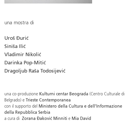
una mostra di
Uroš Đurić
Siniša Ilić
Vladimir Nikolić
Darinka Pop-Mitić
Dragoljub Raša Todosijević
una co-produzione
Kulturni centar Beograda
(Centro Culturale di
Belgrado) e
Trieste Contemporanea
con il supporto del
Ministero della Cultura e dell’Informazione
della Repubblica Serbia
a cura di
Zorana Đaković
Minniti
e
Mia David