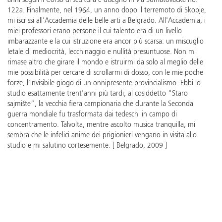
anni seguii il Corso di scultura e disegno in via Šumatovačka no.
122a. Finalmente, nel 1964, un anno dopo il terremoto di Skopje,
mi iscrissi all'Accademia delle belle arti a Belgrado. All'Accademia, i
miei professori erano persone il cui talento era di un livello
imbarazzante e la cui istruzione era ancor più scarsa: un miscuglio
letale di mediocrità, lecchinaggio e nullità presuntuose. Non mi
rimase altro che girare il mondo e istruirmi da solo al meglio delle
mie possibilità per cercare di scrollarmi di dosso, con le mie poche
forze, l'invisibile giogo di un onnipresente provincialismo. Ebbi lo
studio esattamente trent'anni più tardi, al cosiddetto “Staro
sajmište”, la vecchia fiera campionaria che durante la Seconda
guerra mondiale fu trasformata dai tedeschi in campo di
concentramento. Talvolta, mentre ascolto musica tranquilla, mi
sembra che le infelici anime dei prigionieri vengano in visita allo
studio e mi salutino cortesemente. [ Belgrado, 2009 ]