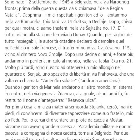
Sono nato il 2 settembre del 1945 a Belgrado, nella via Narodnog
fronta; prima della guerra questa via si chiamava “della Regina
Natalia”. Dapprima – i miei rispettabili genitori ed io – abitammo
nella via Rumunska, (più tardi via Užička) su, a Dedinje. Dopo, chissà
per quali motivi, ci siamo trasferiti nella via Šajkaška no. 17. E' lì,
sotto, vicino alla stazione ferroviaria Dunav. Quando, per ragioni del
tutto inspiegabili, le autorità cittadine decisero di demolire quel
bell’edificio in stile francese, ci trasferimmo in via Cvijićeva no. 115,
vicino al cimitero Novo Groblje. Dopo una decina di anni, e forse più,
andammo in periferia, in culo al mondo, nella via Jablanička no. 21.
Molto più tardi, sono riuscito ad ottenere un mio alloggio nel
quartiere di Senjak, uno spazietto di libertà in via Prahovska, che una
volta era chiamata “Američko sokače” (l'androna americana).
Quando i genitori di Marinela andarono all'altro mondo, mi sistemai
in centro, nella via generala Ždanova, alla quale, alcuni anni fa, fu
restituito il nome d'anteguerra: “Resavska ulica”.
Per prima cosa la mia zia materna semisorda Stojanka cercò, mani e
piedi, di convincermi di diventare tappezziere come suo fratello, mio
zio Pedi. Poi, io cercai di diventare un pilota da caccia a Mostar.
Siccome non avevo grande successo all'Accademia militare e non mi
piaceva la compagnia di noiosi cadetti, tornai a Belgrado. Per due