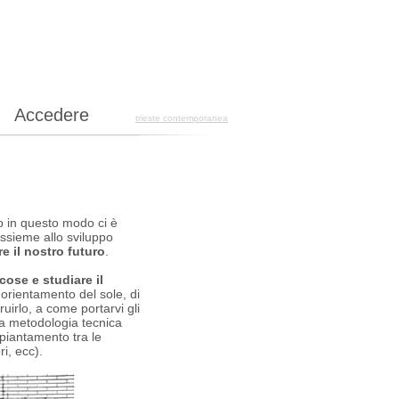
Accedere
trieste contemporanea
 in questo modo ci è
assieme allo sviluppo
e il nostro futuro
.
cose e studiare il
orientamento del sole, di
uirlo, a come portarvi gli
na metodologia tecnica
 piantamento tra le
i, ecc).