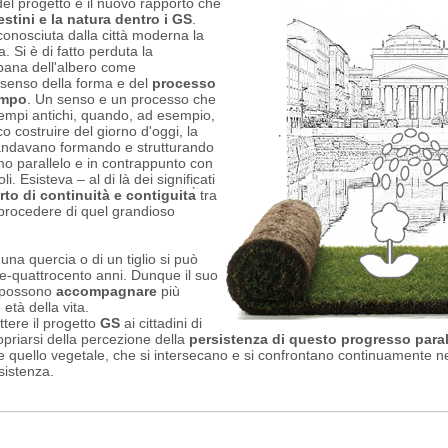
del progetto è il nuovo rapporto che
riestini e la natura dentro i GS
.
riconosciuta dalla città moderna la
. Si è di fatto perduta la
bana dell'albero come
senso della forma e del
processo
empo
. Un senso e un processo che
tempi antichi, quando, ad esempio,
o costruire del giorno d'oggi, la
i andavano formando e strutturando
tmo parallelo e in contrappunto con
oli. Esisteva – al di là dei significati
to di continuità e contiguita
̀ tra
 il procedere di quel grandioso
.
i una quercia o di un tiglio si può
re-quattrocento anni. Dunque il suo
a possono
accompagnare
più
età della vita.
ttere il progetto
GS
ai cittadini di
ropriarsi della percezione della
persistenza di questo progresso paral
 e quello vegetale, che si intersecano e si confrontano continuamente n
esistenza.