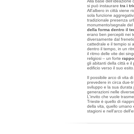
Alla base dell'ideazione 
si può instaurare
tra i t
All'albero in città viene 
sola funzione aggregativa
tradizionale presenza ur
monumento/segnale del 
della forma dentro il t
erano ben percepiti nei 
diversamente dal frenetic
cattedrale e il tempio s
dentro il tempo, in un ri
il ritmo delle vite dei sing
religiosi – un forte
rappor
gli abitanti della città e
edificio verso il suo esito
Il possibile arco di vita d
prevedere in circa due-t
sviluppo e la sua durat
generazioni nelle diverse 
L'invito che vuole trasme
Trieste è quello di riapp
della vita, quello umano
stagioni e nell'arco dell'