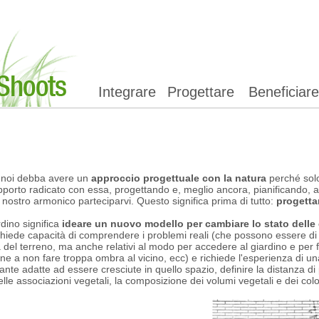
Integrare
Progettare
Beneficiare
 noi debba avere un
approccio progettuale con la natura
perché solo
apporto radicato con essa, progettando e, meglio ancora, pianificando, 
l nostro armonico parteciparvi. Questo significa prima di tutto:
progettar
dino significa
ideare un nuovo modello per cambiare lo stato delle 
chiede capacità di comprendere i problemi reali (che possono essere di 
 del terreno, ma anche relativi al modo per accedere al giardino e per fr
one a non fare troppa ombra al vicino, ecc) e richiede l'esperienza di u
ante adatte ad essere cresciute in quello spazio, definire la distanza di
elle associazioni vegetali, la composizione dei volumi vegetali e dei color