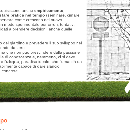
cquisiscono anche
empiricamente
,
di fare
pratica nel tempo
(seminare, cimare
osservare come crescono nel nuovo
in modo sperimentale per errori, tentativi,
igati a prendere decisioni, anche quelle
io del giardino e prevedere il suo sviluppo nel
rtendo da zero.
, ma che non può prescindere dalla passione
oglia di conoscenza e, nemmeno, ci si deve
e l'
utopia
, paradiso ideale, che l'umanità da
abilmente capace di dare slancio
e concrete.
mpo