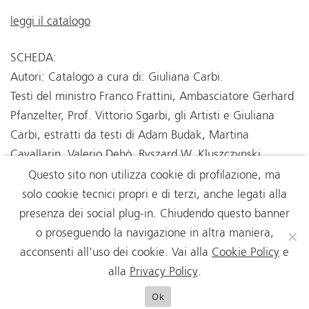
leggi il catalogo
SCHEDA:
Autori: Catalogo a cura di: Giuliana Carbi.
Testi del ministro Franco Frattini, Ambasciatore Gerhard
Pfanzelter, Prof. Vittorio Sgarbi, gli Artisti e Giuliana
Carbi, estratti da testi di Adam Budak, Martina
Cavallarin, Valerio Dehò, Ryszard W. Kluszczynski,
www.fotomuseum.ch.
Questo sito non utilizza cookie di profilazione, ma
Edito da: Comitato Trieste Contemporanea
solo cookie tecnici propri e di terzi, anche legati alla
Anno: 2011
presenza dei social plug-in. Chiudendo questo banner
Descrizione: 104 p., 32 cm
o proseguendo la navigazione in altra maniera,
acconsenti all'uso dei cookie. Vai alla
Cookie Policy
e
alla
Privacy Policy
.
Ok