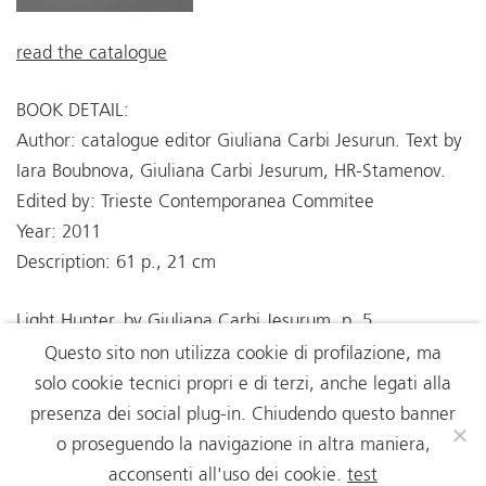
read the catalogue
BOOK DETAIL:
Author: catalogue editor Giuliana Carbi Jesurun. Text by
Iara Boubnova, Giuliana Carbi Jesurum, HR-Stamenov.
Edited by: Trieste Contemporanea Commitee
Year: 2011
Description: 61 p., 21 cm
Light Hunter, by Giuliana Carbi Jesurum, p. 5
What Art?, by HR-Stamenov, p. 7
Questo sito non utilizza cookie di profilazione, ma
Afterword, by Iana Boubnova, p. 53
solo cookie tecnici propri e di terzi, anche legati alla
Curriculum Vitae, by HR-Stamenov, p. 61
presenza dei social plug-in. Chiudendo questo banner
o proseguendo la navigazione in altra maniera,
acconsenti all'uso dei cookie.
test