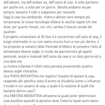
dell'abitare, ma dell'andare via, dell’uscire di casa. A volte partiamo
per poche ore, a volte per un giorno. Talvolta andiamo via per
sempre, lasciamo il nido o scappiamo per necessità.
Oggi la casa sta cambiando. Vivere e abitare sono sempre più
temporanei; le nuove tecnologie sfidano le vecchie regole (chi vive
dove, per quanto tempo, con chi); cambia il tessuto sociale dei
quartieri.
Il progetto universitario di Tel Aviv si è concentrato sull’uscio di casa, il
luogo intermedio in cui non siamo ancora fuori e non più dentro, e
ha proposto ai visitatori della Triennale di Milano di compiere l’atto di
attraversare diverse soglie, in modo da sperimentare gli aspetti
personali, sociali e materiali dell’uscire da casa in un dato giorno ed a
una data età.
La mostra milanese è infatti stata pensata presentando quattro
diverse soglie interattive.
Una PORTA INTERATTIVA che registra l'impatto di lasciare la casa,
reagendo allo specifico stato d'animo di chiuderla (come ci influenza
il modo in cui usciamo di casa, e quale è la reazione di quelli che
lasciamo dentro casa?)
Una FINESTRA INTERATTIVA attraverso la quale poter determinare
cosa ascoltare quando la apriamo verso l'esterno (quali suoni siamo